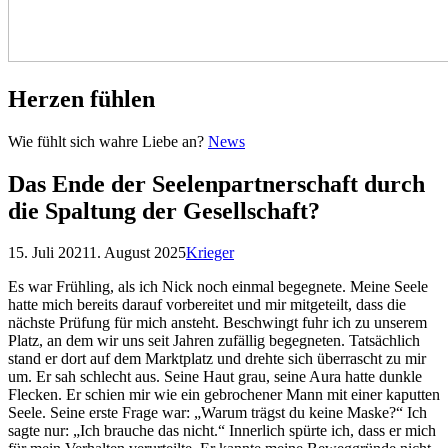
Herzen fühlen
Herzen
Wie fühlt sich wahre Liebe an?
News
fühlen
Das Ende der Seelenpartnerschaft durch
die Spaltung der Gesellschaft?
Posted
by
15. Juli 2021
1. August 2025
Krieger
on
Es war Frühling, als ich Nick noch einmal begegnete. Meine Seele
hatte mich bereits darauf vorbereitet und mir mitgeteilt, dass die
nächste Prüfung für mich ansteht. Beschwingt fuhr ich zu unserem
Platz, an dem wir uns seit Jahren zufällig begegneten. Tatsächlich
stand er dort auf dem Marktplatz und drehte sich überrascht zu mir
um. Er sah schlecht aus. Seine Haut grau, seine Aura hatte dunkle
Flecken. Er schien mir wie ein gebrochener Mann mit einer kaputten
Seele. Seine erste Frage war: „Warum trägst du keine Maske?“ Ich
sagte nur: „Ich brauche das nicht.“ Innerlich spürte ich, dass er mich