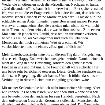
für mein Verhalten verurteilte. Er kannte meine Beweggründe nicht.
Weder die emotionalen noch die körperlichen. Nachdem er fragte:
„Und die anderen?“, schaute ich ihn verwirrt an. Erst später verstand
ich, was er mit dieser Frage meinte. Ich klärte ihn auf, dass ich aus
medizinischen Gründen keine Maske tragen darf. Er nickte nur und
schluckte seinen Ärger hinunter. Seine Bewertung meiner Person
war zwar unangenehm, aber sie verletzte mich nicht. Es war nicht
mein Thema, sondern seins, das etwas in ihm auslöste. Zum ersten
Mal hatte ich jedoch das Gefühl, dass ich ihn für immer verloren
habe: als Freund, als Seelenpartner und auch als liebenden
Menschen, der mich auf meinen Weg gebracht hat. Wir
verabschiedeten uns mit einem: „Pass gut auf dich auf!“
Mein Unterbewusstsein hatte bis zu diesem Tag daran festgehalten,
dass es ein Happy End zwischen uns geben würde. Damit meine ich
nicht den Weg in eine Beziehung, sondern den gemeinsamen
Frieden in uns und mit uns. Eine Freundschaft wäre sicherlich für
uns beide sehr bereichernd gewesen. Dieser Gedanke zerplatzte mit
der letzten Begegnung, die wir hatten. Und ich fühlte, dass unsere
Verbindung in diesem Leben nun endgültig gespalten wäre.
Mit meiner Seelenfamilie bin ich nicht immer einer Meinung. Aber
wir können uns so sein lassen, wie wir eben sind – ohne dass wir
uns bewerten oder den anderen für sein Handeln verurteilen. Nach
dem universellen Gesetz der Resonanz stoßen sich Menschen ab,
die nicht auf der gleichen Schwingungsebene sind. Die Pandemie