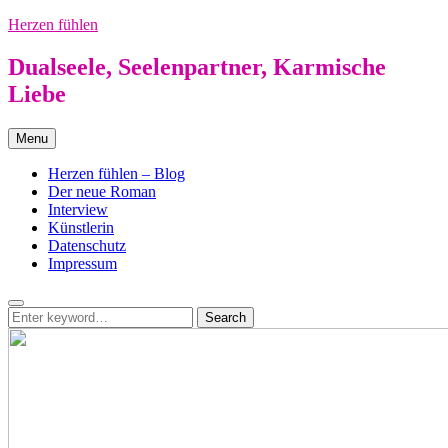
Skip
Herzen fühlen
to
content
Dualseele, Seelenpartner, Karmische
Liebe
Menu
Herzen fühlen – Blog
Der neue Roman
Interview
Künstlerin
Datenschutz
Impressum
Search
Search
Search
for: