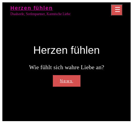
Skip
Herzen fühlen
to
Dualseele, Seelenpartner, Karmische Liebe
content
Herzen fühlen
Wie fühlt sich wahre Liebe an?
Herzen
News
fühlen