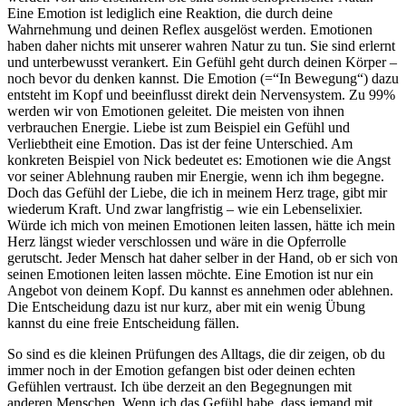
Eine Emotion ist lediglich eine Reaktion, die durch deine
Wahrnehmung und deinen Reflex ausgelöst werden. Emotionen
haben daher nichts mit unserer wahren Natur zu tun. Sie sind erlernt
und unterbewusst verankert. Ein Gefühl geht durch deinen Körper –
noch bevor du denken kannst. Die Emotion (=“In Bewegung“) dazu
entsteht im Kopf und beeinflusst direkt dein Nervensystem. Zu 99%
werden wir von Emotionen geleitet. Die meisten von ihnen
verbrauchen Energie. Liebe ist zum Beispiel ein Gefühl und
Verliebtheit eine Emotion. Das ist der feine Unterschied. Am
konkreten Beispiel von Nick bedeutet es: Emotionen wie die Angst
vor seiner Ablehnung rauben mir Energie, wenn ich ihm begegne.
Doch das Gefühl der Liebe, die ich in meinem Herz trage, gibt mir
wiederum Kraft. Und zwar langfristig – wie ein Lebenselixier.
Würde ich mich von meinen Emotionen leiten lassen, hätte ich mein
Herz längst wieder verschlossen und wäre in die Opferrolle
gerutscht. Jeder Mensch hat daher selber in der Hand, ob er sich von
seinen Emotionen leiten lassen möchte. Eine Emotion ist nur ein
Angebot von deinem Kopf. Du kannst es annehmen oder ablehnen.
Die Entscheidung dazu ist nur kurz, aber mit ein wenig Übung
kannst du eine freie Entscheidung fällen.
So sind es die kleinen Prüfungen des Alltags, die dir zeigen, ob du
immer noch in der Emotion gefangen bist oder deinen echten
Gefühlen vertraust. Ich übe derzeit an den Begegnungen mit
anderen Menschen. Wenn ich das Gefühl habe, dass jemand mit