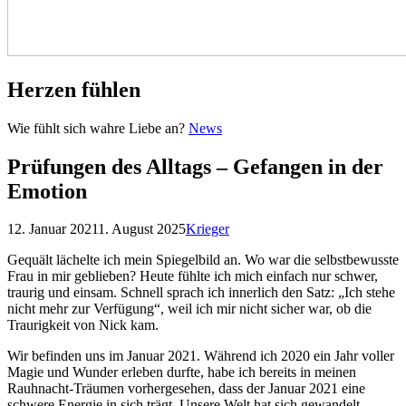
Herzen fühlen
Herzen
Wie fühlt sich wahre Liebe an?
News
fühlen
Prüfungen des Alltags – Gefangen in der
Emotion
Posted
by
12. Januar 2021
1. August 2025
Krieger
on
Gequält lächelte ich mein Spiegelbild an. Wo war die selbstbewusste
Frau in mir geblieben? Heute fühlte ich mich einfach nur schwer,
traurig und einsam. Schnell sprach ich innerlich den Satz: „Ich stehe
nicht mehr zur Verfügung“, weil ich mir nicht sicher war, ob die
Traurigkeit von Nick kam.
Wir befinden uns im Januar 2021. Während ich 2020 ein Jahr voller
Magie und Wunder erleben durfte, habe ich bereits in meinen
Rauhnacht-Träumen vorhergesehen, dass der Januar 2021 eine
schwere Energie in sich trägt. Unsere Welt hat sich gewandelt.