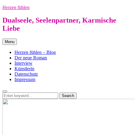
Skip
Herzen fühlen
to
content
Dualseele, Seelenpartner, Karmische
Liebe
Menu
Herzen fühlen – Blog
Der neue Roman
Interview
Künstlerin
Datenschutz
Impressum
Search
Search
Search
for: