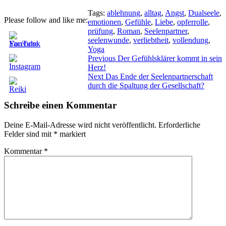
Tags:
ablehnung
,
alltag
,
Angst
,
Dualseele
,
Please follow and like me:
emotionen
,
Gefühle
,
Liebe
,
opferrolle
,
prüfung
,
Roman
,
Seelenpartner
,
seelenwunde
,
verliebtheit
,
vollendung
,
Yoga
Beitragsnavigation
Previous
Previous
Der Gefühlsklärer kommt in sein
post:
Herz!
Next
Next
Das Ende der Seelenpartnerschaft
post:
durch die Spaltung der Gesellschaft?
Schreibe einen Kommentar
Deine E-Mail-Adresse wird nicht veröffentlicht.
Erforderliche
Felder sind mit
*
markiert
Kommentar
*