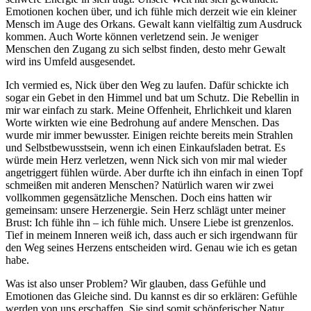
Emotionen kochen über, und ich fühle mich derzeit wie ein kleiner
Mensch im Auge des Orkans. Gewalt kann vielfältig zum Ausdruck
kommen. Auch Worte können verletzend sein. Je weniger
Menschen den Zugang zu sich selbst finden, desto mehr Gewalt
wird ins Umfeld ausgesendet.
Ich vermied es, Nick über den Weg zu laufen. Dafür schickte ich
sogar ein Gebet in den Himmel und bat um Schutz. Die Rebellin in
mir war einfach zu stark. Meine Offenheit, Ehrlichkeit und klaren
Worte wirkten wie eine Bedrohung auf andere Menschen. Das
wurde mir immer bewusster. Einigen reichte bereits mein Strahlen
und Selbstbewusstsein, wenn ich einen Einkaufsladen betrat. Es
würde mein Herz verletzen, wenn Nick sich von mir mal wieder
angetriggert fühlen würde. Aber durfte ich ihn einfach in einen Topf
schmeißen mit anderen Menschen? Natürlich waren wir zwei
vollkommen gegensätzliche Menschen. Doch eins hatten wir
gemeinsam: unsere Herzenergie. Sein Herz schlägt unter meiner
Brust: Ich fühle ihn – ich fühle mich. Unsere Liebe ist grenzenlos.
Tief in meinem Inneren weiß ich, dass auch er sich irgendwann für
den Weg seines Herzens entscheiden wird. Genau wie ich es getan
habe.
Was ist also unser Problem? Wir glauben, dass Gefühle und
Emotionen das Gleiche sind. Du kannst es dir so erklären: Gefühle
werden von uns erschaffen. Sie sind somit schöpferischer Natur.