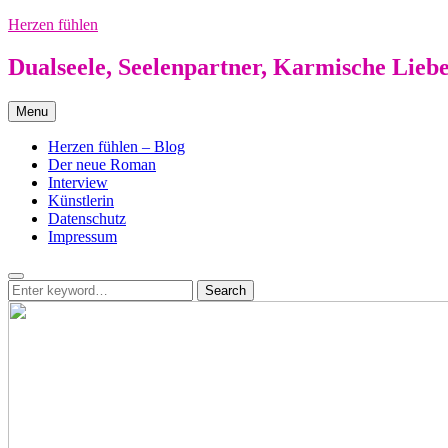
Skip
Herzen fühlen
to
content
Dualseele, Seelenpartner, Karmische Lieb
Menu
Herzen fühlen – Blog
Der neue Roman
Interview
Künstlerin
Datenschutz
Impressum
Search
Search
Search
for: