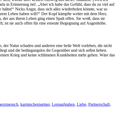
rla in Erinnerung rief. „Aber ich habe das Gefühl, dass du zu viel auf
hältst!“ Nicks Angst, dass sich alles wiederholen könnte, war so
in ihrem Leben haben will?“ Der Kopf kämpfte weiter mit dem Herz.
der aus ihrem Leben ging einen Spalt offen. Sie weiß, dass sie
t, ist sie auch offen für eine erneute Begegnung auf Augenhöhe.
, der Natur schaden und anderen eine heile Welt vorleben, die nicht
iegt und die bedingungslos ihr Gegenüber und sich selbst lieben.
keinen Krieg und keine schlimmen Krankheiten mehr geben. Wäre das
herzmensch
,
karmischerpartner
,
Lernaufgaben
,
Liebe
,
Partnerschaft
,