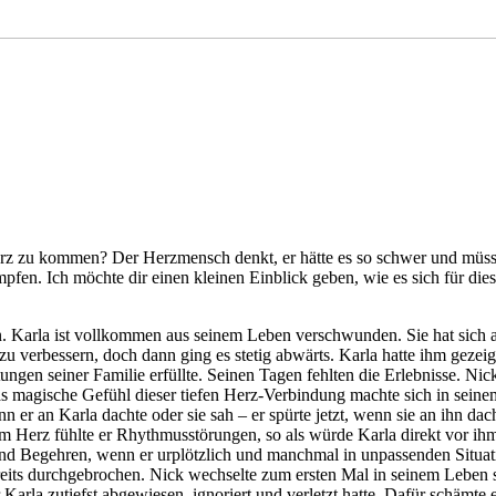
Herz zu kommen? Der Herzmensch denkt, er hätte es so schwer und müsste
mpfen. Ich möchte dir einen kleinen Einblick geben, wie es sich für d
n. Karla ist vollkommen aus seinem Leben verschwunden. Sie hat sich 
u verbessern, doch dann ging es stetig abwärts. Karla hatte ihm gezei
gen seiner Familie erfüllte. Seinen Tagen fehlten die Erlebnisse. Nicks
as magische Gefühl dieser tiefen Herz-Verbindung machte sich in seine
nn er an Karla dachte oder sie sah – er spürte jetzt, wenn sie an ihn 
m Herz fühlte er Rhythmusstörungen, so als würde Karla direkt vor ihm s
d Begehren, wenn er urplötzlich und manchmal in unpassenden Situati
bereits durchgebrochen. Nick wechselte zum ersten Mal in seinem Leben s
Karla zutiefst abgewiesen, ignoriert und verletzt hatte. Dafür schämte 