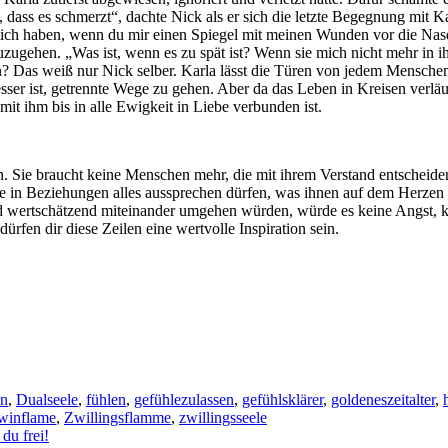
dass es schmerzt“, dachte Nick als er sich die letzte Begegnung mit Ka
mich haben, wenn du mir einen Spiegel mit meinen Wunden vor die Nase 
te zuzugehen. „Was ist, wenn es zu spät ist? Wenn sie mich nicht mehr 
Das weiß nur Nick selber. Karla lässt die Türen von jedem Menschen, 
ser ist, getrennte Wege zu gehen. Aber da das Leben in Kreisen verläuf
mit ihm bis in alle Ewigkeit in Liebe verbunden ist.
. Sie braucht keine Menschen mehr, die mit ihrem Verstand entscheiden
e in Beziehungen alles aussprechen dürfen, was ihnen auf dem Herzen l
nd wertschätzend miteinander umgehen würden, würde es keine Angst, 
dürfen dir diese Zeilen eine wertvolle Inspiration sein.
en
,
Dualseele
,
fühlen
,
gefühlezulassen
,
gefühlsklärer
,
goldeneszeitalter
,
winflame
,
Zwillingsflamme
,
zwillingsseele
du frei!