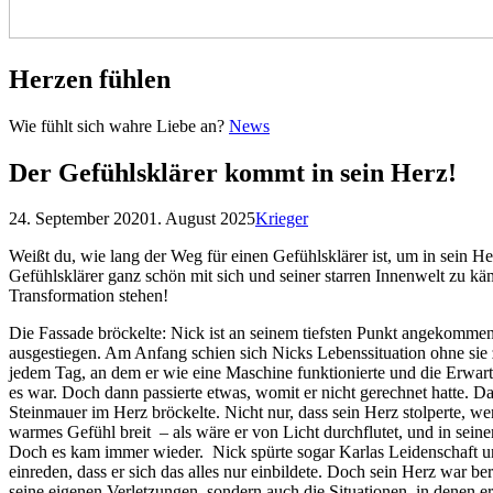
Herzen fühlen
Herzen
Wie fühlt sich wahre Liebe an?
News
fühlen
Der Gefühlsklärer kommt in sein Herz!
Posted
by
24. September 2020
1. August 2025
Krieger
on
Weißt du, wie lang der Weg für einen Gefühlsklärer ist, um in sein 
Gefühlsklärer ganz schön mit sich und seiner starren Innenwelt zu kä
Transformation stehen!
Die Fassade bröckelte: Nick ist an seinem tiefsten Punkt angekomme
ausgestiegen. Am Anfang schien sich Nicks Lebenssituation ohne sie z
jedem Tag, an dem er wie eine Maschine funktionierte und die Erwartun
es war. Doch dann passierte etwas, womit er nicht gerechnet hatte. D
Steinmauer im Herz bröckelte. Nicht nur, dass sein Herz stolperte, we
warmes Gefühl breit – als wäre er von Licht durchflutet, und in seine
Doch es kam immer wieder. Nick spürte sogar Karlas Leidenschaft un
einreden, dass er sich das alles nur einbildete. Doch sein Herz war 
seine eigenen Verletzungen, sondern auch die Situationen, in denen er 