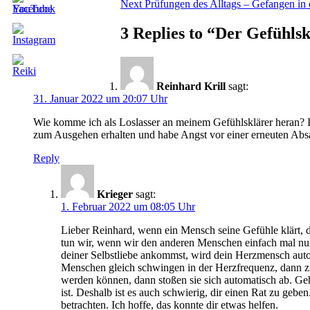
Next
post:
Next
Prüfungen des Alltags – Gefangen in
post:
3 Replies to “Der Gefühls
Reinhard Krill
sagt:
31. Januar 2022 um 20:07 Uhr
Wie komme ich als Loslasser an meinem Gefühlsklärer heran? Ich
zum Ausgehen erhalten und habe Angst vor einer erneuten Abs
Reply
Krieger
sagt:
1. Februar 2022 um 08:05 Uhr
Lieber Reinhard, wenn ein Mensch seine Gefühle klärt, d
tun wir, wenn wir den anderen Menschen einfach mal nur
deiner Selbstliebe ankommst, wird dein Herzmensch aut
Menschen gleich schwingen in der Herzfrequenz, dann zie
werden können, dann stoßen sie sich automatisch ab. Ge
ist. Deshalb ist es auch schwierig, dir einen Rat zu gebe
betrachten. Ich hoffe, das konnte dir etwas helfen.