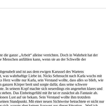
 die ganze „Arbeit“ alleine verrichten. Doch in Wahrheit hat der
iese Menschen anfühlen kann, wenn sie an der Schwelle der
abgenabelt und ist aus dem ewigen Karussel des Wartens
gt, was wahrhaftige Liebe ist. Nicks Sehnsucht nach Karla wuchs mit
 Herz wollte nur Karla, sein Verstand wollte, dass alles so blieb, wie
m ganzen Körper breit und sorgte dafür, dass seine schwere
dachte. In seinem Kopf machte sich neuerdings ein angenehm klares und
tehen. Das Einheitsgefühl mit ihr tat er zunächst als Fantasie ab.
onen Lust auf sie bekam. Sein Verstand wollte ihm trotzdem
einen Standpunkt. Mit einer neuen Sichtweise betrachtete er nicht nur
er sich, wusste aber keinen Ausweg aus dieser Situation. „Weil ich