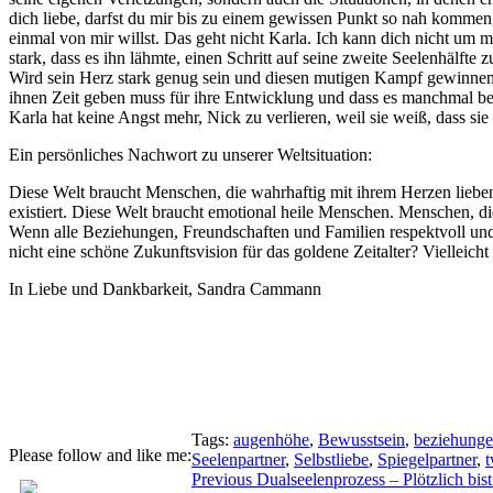
dich liebe, darfst du mir bis zu einem gewissen Punkt so nah kommen, 
einmal von mir willst. Das geht nicht Karla. Ich kann dich nicht um 
stark, dass es ihn lähmte, einen Schritt auf seine zweite Seelenhälf
Wird sein Herz stark genug sein und diesen mutigen Kampf gewinnen? 
ihnen Zeit geben muss für ihre Entwicklung und dass es manchmal bes
Karla hat keine Angst mehr, Nick zu verlieren, weil sie weiß, dass sie 
Ein persönliches Nachwort zu unserer Weltsituation:
Diese Welt braucht Menschen, die wahrhaftig mit ihrem Herzen lieben
existiert. Diese Welt braucht emotional heile Menschen. Menschen, di
Wenn alle Beziehungen, Freundschaften und Familien respektvoll u
nicht eine schöne Zukunftsvision für das goldene Zeitalter? Vielleicht 
In Liebe und Dankbarkeit, Sandra Cammann
Tags:
augenhöhe
,
Bewusstsein
,
beziehung
Please follow and like me:
Seelenpartner
,
Selbstliebe
,
Spiegelpartner
,
t
Beitragsnavigation
Previous
Previous
Dualseelenprozess – Plötzlich bist 