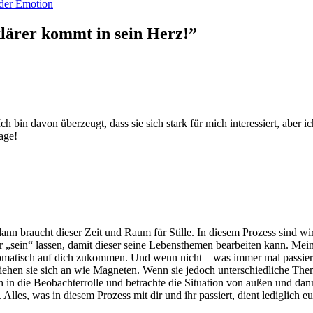
 der Emotion
klärer kommt in sein Herz!”
 bin davon überzeugt, dass sie sich stark für mich interessiert, aber
age!
ann braucht dieser Zeit und Raum für Stille. In diesem Prozess sind wi
 „sein“ lassen, damit dieser seine Lebensthemen bearbeiten kann. Mei
omatisch auf dich zukommen. Und wenn nicht – was immer mal passiere
hen sie sich an wie Magneten. Wenn sie jedoch unterschiedliche Themen
h in die Beobachterrolle und betrachte die Situation von außen und da
n. Alles, was in diesem Prozess mit dir und ihr passiert, dient lediglich