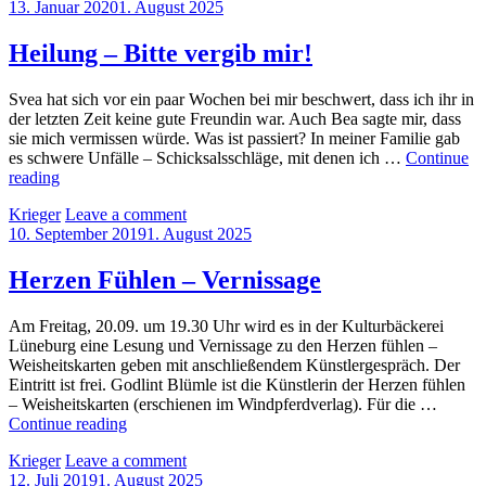
Posted
13. Januar 2020
1. August 2025
on
Heilung – Bitte vergib mir!
Svea hat sich vor ein paar Wochen bei mir beschwert, dass ich ihr in
der letzten Zeit keine gute Freundin war. Auch Bea sagte mir, dass
sie mich vermissen würde. Was ist passiert? In meiner Familie gab
es schwere Unfälle – Schicksalsschläge, mit denen ich …
Continue
Heilung
reading
–
by
Krieger
Leave a comment
Bitte
Posted
10. September 2019
1. August 2025
vergib
on
mir!
Herzen Fühlen – Vernissage
Am Freitag, 20.09. um 19.30 Uhr wird es in der Kulturbäckerei
Lüneburg eine Lesung und Vernissage zu den Herzen fühlen –
Weisheitskarten geben mit anschließendem Künstlergespräch. Der
Eintritt ist frei. Godlint Blümle ist die Künstlerin der Herzen fühlen
– Weisheitskarten (erschienen im Windpferdverlag). Für die …
Herzen
Continue reading
Fühlen
by
Krieger
Leave a comment
–
Posted
12. Juli 2019
1. August 2025
Vernissage