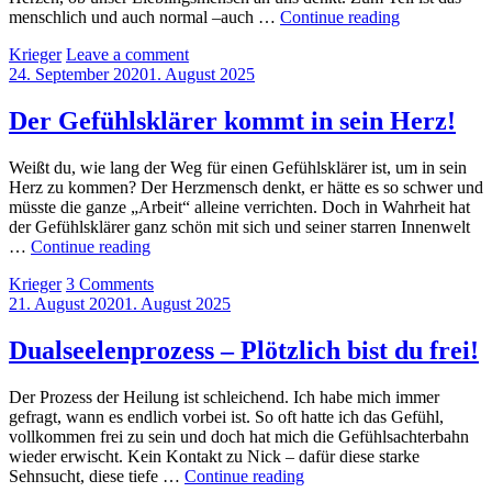
Achtung:
menschlich und auch normal –auch …
Continue reading
Kontrolle
by
Krieger
Leave a comment
Posted
24. September 2020
1. August 2025
on
Der Gefühlsklärer kommt in sein Herz!
Weißt du, wie lang der Weg für einen Gefühlsklärer ist, um in sein
Herz zu kommen? Der Herzmensch denkt, er hätte es so schwer und
müsste die ganze „Arbeit“ alleine verrichten. Doch in Wahrheit hat
der Gefühlsklärer ganz schön mit sich und seiner starren Innenwelt
Der
…
Continue reading
Gefühlsklärer
by
Krieger
3 Comments
kommt
Posted
21. August 2020
1. August 2025
in
on
sein
Herz!
Dualseelenprozess – Plötzlich bist du frei!
Der Prozess der Heilung ist schleichend. Ich habe mich immer
gefragt, wann es endlich vorbei ist. So oft hatte ich das Gefühl,
vollkommen frei zu sein und doch hat mich die Gefühlsachterbahn
wieder erwischt. Kein Kontakt zu Nick – dafür diese starke
Dualseelenprozess
Sehnsucht, diese tiefe …
Continue reading