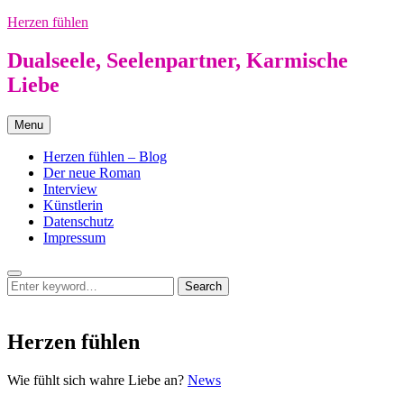
Skip
Herzen fühlen
to
content
Dualseele, Seelenpartner, Karmische
Liebe
Menu
Herzen fühlen – Blog
Der neue Roman
Interview
Künstlerin
Datenschutz
Impressum
Search
Search
Search
for:
Herzen fühlen
Herzen
Wie fühlt sich wahre Liebe an?
News
fühlen