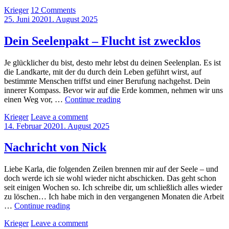
–
by
Krieger
12 Comments
Plötzlich
Posted
25. Juni 2020
1. August 2025
bist
on
du
frei!
Dein Seelenpakt – Flucht ist zwecklos
Je glücklicher du bist, desto mehr lebst du deinen Seelenplan. Es ist
die Landkarte, mit der du durch dein Leben geführt wirst, auf
bestimmte Menschen triffst und einer Berufung nachgehst. Dein
innerer Kompass. Bevor wir auf die Erde kommen, nehmen wir uns
Dein
einen Weg vor, …
Continue reading
Seelenpakt
by
Krieger
Leave a comment
–
Posted
14. Februar 2020
1. August 2025
Flucht
on
ist
zwecklos
Nachricht von Nick
Liebe Karla, die folgenden Zeilen brennen mir auf der Seele – und
doch werde ich sie wohl wieder nicht abschicken. Das geht schon
seit einigen Wochen so. Ich schreibe dir, um schließlich alles wieder
zu löschen… Ich habe mich in den vergangenen Monaten die Arbeit
Nachricht
…
Continue reading
von
by
Krieger
Leave a comment
Nick