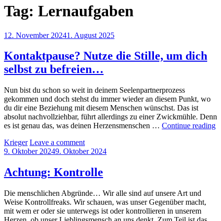
Tag:
Lernaufgaben
Posted
12. November 2024
1. August 2025
on
Kontaktpause? Nutze die Stille, um dich
selbst zu befreien…
Nun bist du schon so weit in deinem Seelenpartnerprozess
gekommen und doch stehst du immer wieder an diesem Punkt, wo
du dir eine Beziehung mit diesem Menschen wünschst. Das ist
absolut nachvollziehbar, führt allerdings zu einer Zwickmühle. Denn
K
es ist genau das, was deinen Herzensmenschen …
Continue reading
N
by
Krieger
Leave a comment
d
Posted
9. Oktober 2024
9. Oktober 2024
St
on
u
d
Achtung: Kontrolle
se
z
Die menschlichen Abgründe… Wir alle sind auf unsere Art und
b
Weise Kontrollfreaks. Wir schauen, was unser Gegenüber macht,
mit wem er oder sie unterwegs ist oder kontrollieren in unserem
Herzen, ob unser Lieblingsmensch an uns denkt. Zum Teil ist das