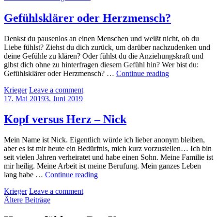
on
Gefühlsklärer oder Herzmensch?
Denkst du pausenlos an einen Menschen und weißt nicht, ob du
Liebe fühlst? Ziehst du dich zurück, um darüber nachzudenken und
deine Gefühle zu klären? Oder fühlst du die Anziehungskraft und
gibst dich ohne zu hinterfragen diesem Gefühl hin? Wer bist du:
Gefühlsklärer
Gefühlsklärer oder Herzmensch? …
Continue reading
oder
by
Krieger
Leave a comment
Herzmensch?
Posted
17. Mai 2019
3. Juni 2019
on
Kopf versus Herz – Nick
Mein Name ist Nick. Eigentlich würde ich lieber anonym bleiben,
aber es ist mir heute ein Bedürfnis, mich kurz vorzustellen… Ich bin
seit vielen Jahren verheiratet und habe einen Sohn. Meine Familie ist
mir heilig. Meine Arbeit ist meine Berufung. Mein ganzes Leben
Kopf
lang habe …
Continue reading
versus
by
Krieger
Leave a comment
Herz
Beitragsnavigation
Ältere Beiträge
–
Nick