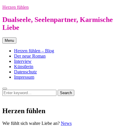
Skip
Herzen fühlen
to
content
Dualseele, Seelenpartner, Karmische
Liebe
Menu
Herzen fühlen – Blog
Der neue Roman
Interview
Künstlerin
Datenschutz
Impressum
Search
Search
Search
for:
Herzen fühlen
Herzen
Wie fühlt sich wahre Liebe an?
News
fühlen