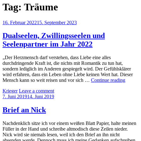
Tag:
Träume
Posted
16. Februar 2022
15. September 2023
on
Dualseelen, Zwillingsseelen und
Seelenpartner im Jahr 2022
„Der Herzmensch darf verstehen, dass Liebe eine alles
durchdringende Kraft ist, die nichts mit Romantik zu tun hat,
sondern lediglich im Anderen gespiegelt wird. Der Gefühlsklärer
wird erfahren, dass ein Leben ohne Liebe keinen Wert hat. Dieser
Dualsee
Mensch kann so weit reisen und vor sich …
Continue reading
Zwillin
by
Krieger
Leave a comment
und
Posted
7. Juni 2019
14. Juni 2019
Seelenp
on
im
Jahr
Brief an Nick
2022
Nachdenklich sitze ich vor einem weißen Blatt Papier, halte meinen
Füller in der Hand und schreibe altmodisch diese Zeilen nieder.
Nick wird sie niemals lesen, weil ich den Brief an ihn nicht
absenden werde. Dennoch muss ich meine Gedanken aufschreiben,