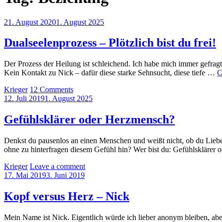
Posted
21. August 2020
1. August 2025
on
Dualseelenprozess – Plötzlich bist du frei!
Der Prozess der Heilung ist schleichend. Ich habe mich immer gefragt
Kein Kontakt zu Nick – dafür diese starke Sehnsucht, diese tiefe …
C
by
Krieger
12 Comments
Posted
12. Juli 2019
1. August 2025
on
Gefühlsklärer oder Herzmensch?
Denkst du pausenlos an einen Menschen und weißt nicht, ob du Liebe
ohne zu hinterfragen diesem Gefühl hin? Wer bist du: Gefühlskläre
by
Krieger
Leave a comment
Posted
17. Mai 2019
3. Juni 2019
on
Kopf versus Herz – Nick
Mein Name ist Nick. Eigentlich würde ich lieber anonym bleiben, aber 