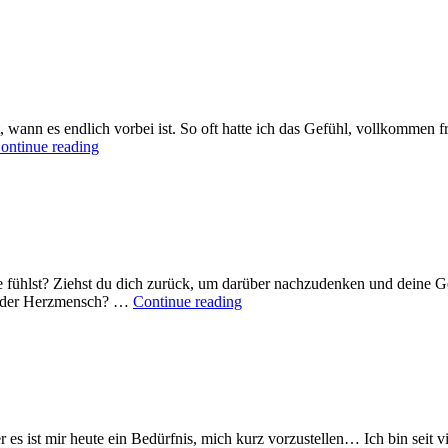
, wann es endlich vorbei ist. So oft hatte ich das Gefühl, vollkommen 
Dualseelenprozess
ontinue reading
–
Plötzlich
bist
du
frei!
 fühlst? Ziehst du dich zurück, um darüber nachzudenken und deine Gef
Gefühlsklärer
r oder Herzmensch? …
Continue reading
oder
Herzmensch?
es ist mir heute ein Bedürfnis, mich kurz vorzustellen… Ich bin seit v