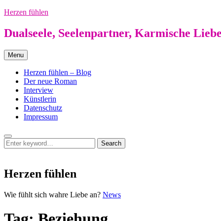
Skip
Herzen fühlen
to
content
Dualseele, Seelenpartner, Karmische Lieb
Menu
Herzen fühlen – Blog
Der neue Roman
Interview
Künstlerin
Datenschutz
Impressum
Search
Search
Search
for:
Herzen fühlen
Herzen
Wie fühlt sich wahre Liebe an?
News
fühlen
Tag:
Beziehung