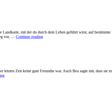
 die Landkarte, mit der du durch dein Leben geführt wirst, auf bestimmt
Dein
eg vor, …
Continue reading
Seelenpakt
–
Flucht
ist
zwecklos
der letzten Zeit keine gute Freundin war. Auch Bea sagte mir, dass sie 
Heilung
ing
–
Bitte
vergib
mir!