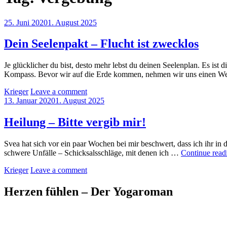
Posted
25. Juni 2020
1. August 2025
on
Dein Seelenpakt – Flucht ist zwecklos
Je glücklicher du bist, desto mehr lebst du deinen Seelenplan. Es ist
Kompass. Bevor wir auf die Erde kommen, nehmen wir uns einen W
by
Krieger
Leave a comment
Posted
13. Januar 2020
1. August 2025
on
Heilung – Bitte vergib mir!
Svea hat sich vor ein paar Wochen bei mir beschwert, dass ich ihr in 
schwere Unfälle – Schicksalsschläge, mit denen ich …
Continue read
by
Krieger
Leave a comment
Herzen fühlen – Der Yogaroman