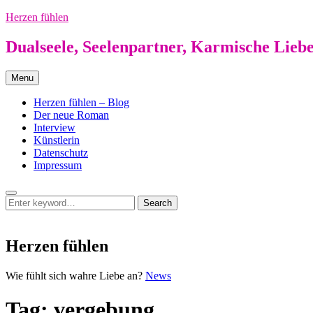
Skip
Herzen fühlen
to
content
Dualseele, Seelenpartner, Karmische Lieb
Menu
Herzen fühlen – Blog
Der neue Roman
Interview
Künstlerin
Datenschutz
Impressum
Search
Search
Search
for:
Herzen fühlen
Herzen
Wie fühlt sich wahre Liebe an?
News
fühlen
Tag:
vergebung