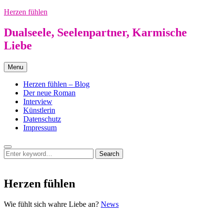
Skip
Herzen fühlen
to
content
Dualseele, Seelenpartner, Karmische
Liebe
Menu
Herzen fühlen – Blog
Der neue Roman
Interview
Künstlerin
Datenschutz
Impressum
Search
Search
Search
for:
Herzen fühlen
Herzen
Wie fühlt sich wahre Liebe an?
News
fühlen