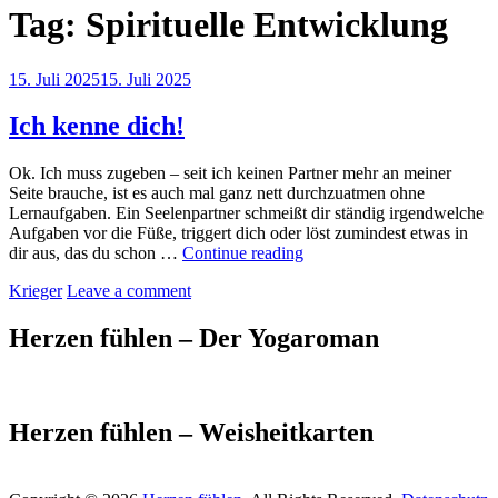
Tag:
Spirituelle Entwicklung
Posted
15. Juli 2025
15. Juli 2025
on
Ich kenne dich!
Ok. Ich muss zugeben – seit ich keinen Partner mehr an meiner
Seite brauche, ist es auch mal ganz nett durchzuatmen ohne
Lernaufgaben. Ein Seelenpartner schmeißt dir ständig irgendwelche
Aufgaben vor die Füße, triggert dich oder löst zumindest etwas in
Ich
dir aus, das du schon …
Continue reading
kenne
by
Krieger
Leave a comment
dich!
Herzen fühlen – Der Yogaroman
Herzen fühlen – Weisheitkarten