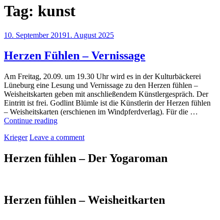
Tag:
kunst
Posted
10. September 2019
1. August 2025
on
Herzen Fühlen – Vernissage
Am Freitag, 20.09. um 19.30 Uhr wird es in der Kulturbäckerei
Lüneburg eine Lesung und Vernissage zu den Herzen fühlen –
Weisheitskarten geben mit anschließendem Künstlergespräch. Der
Eintritt ist frei. Godlint Blümle ist die Künstlerin der Herzen fühlen
– Weisheitskarten (erschienen im Windpferdverlag). Für die …
Herzen
Continue reading
Fühlen
by
Krieger
Leave a comment
–
Vernissage
Herzen fühlen – Der Yogaroman
Herzen fühlen – Weisheitkarten