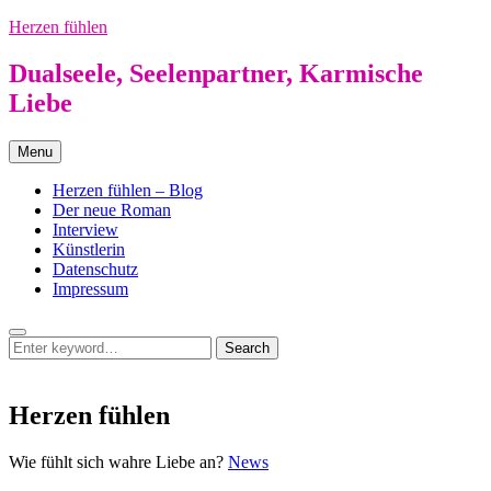
Skip
Herzen fühlen
to
content
Dualseele, Seelenpartner, Karmische
Liebe
Menu
Herzen fühlen – Blog
Der neue Roman
Interview
Künstlerin
Datenschutz
Impressum
Search
Search
Search
for:
Herzen fühlen
Herzen
Wie fühlt sich wahre Liebe an?
News
fühlen