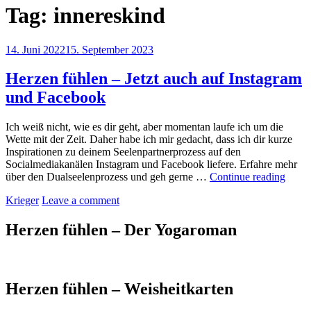
Tag:
innereskind
Posted
14. Juni 2022
15. September 2023
on
Herzen fühlen – Jetzt auch auf Instagram
und Facebook
Ich weiß nicht, wie es dir geht, aber momentan laufe ich um die
Wette mit der Zeit. Daher habe ich mir gedacht, dass ich dir kurze
Inspirationen zu deinem Seelenpartnerprozess auf den
Socialmediakanälen Instagram und Facebook liefere. Erfahre mehr
Herz
über den Dualseelenprozess und geh gerne …
Continue reading
fühle
by
Krieger
Leave a comment
–
Jetzt
auch
Herzen fühlen – Der Yogaroman
auf
Insta
und
Face
Herzen fühlen – Weisheitkarten