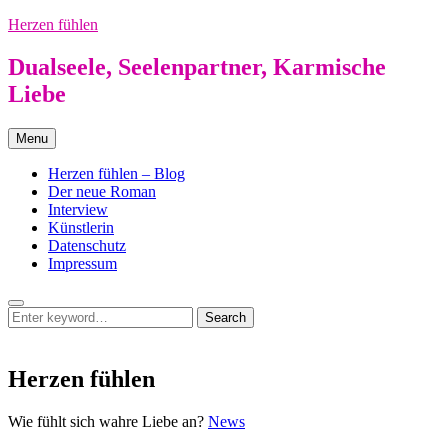
Skip
Herzen fühlen
to
content
Dualseele, Seelenpartner, Karmische
Liebe
Menu
Herzen fühlen – Blog
Der neue Roman
Interview
Künstlerin
Datenschutz
Impressum
Search
Search
Search
for:
Herzen fühlen
Herzen
Wie fühlt sich wahre Liebe an?
News
fühlen