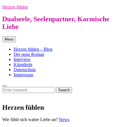
Skip
Herzen fühlen
to
content
Dualseele, Seelenpartner, Karmische
Liebe
Menu
Herzen fühlen – Blog
Der neue Roman
Interview
Künstlerin
Datenschutz
Impressum
Search
Search
Search
for:
Herzen fühlen
Herzen
Wie fühlt sich wahre Liebe an?
News
fühlen