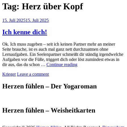
Tag:
Herz über Kopf
Posted
15. Juli 2025
15. Juli 2025
on
Ich kenne dich!
Ok. Ich muss zugeben – seit ich keinen Partner mehr an meiner
Seite brauche, ist es auch mal ganz nett durchzuatmen ohne
Lernaufgaben. Ein Seelenpartner schmeißt dir ständig irgendwelche
Aufgaben vor die Füße, triggert dich oder löst zumindest etwas in
Ich
dir aus, das du schon …
Continue reading
kenne
by
Krieger
Leave a comment
dich!
Herzen fühlen – Der Yogaroman
Herzen fühlen – Weisheitkarten