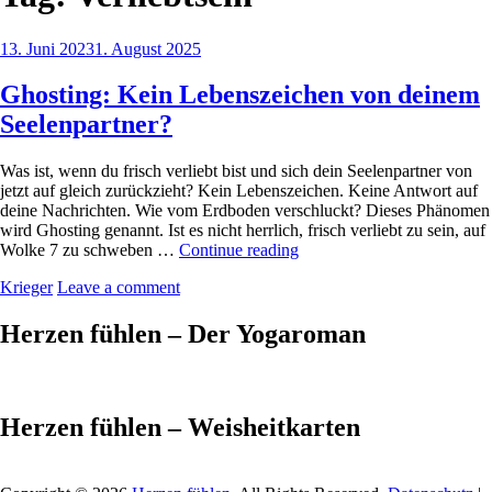
Posted
13. Juni 2023
1. August 2025
on
Ghosting: Kein Lebenszeichen von deinem
Seelenpartner?
Was ist, wenn du frisch verliebt bist und sich dein Seelenpartner von
jetzt auf gleich zurückzieht? Kein Lebenszeichen. Keine Antwort auf
deine Nachrichten. Wie vom Erdboden verschluckt? Dieses Phänomen
wird Ghosting genannt. Ist es nicht herrlich, frisch verliebt zu sein, auf
Ghosting:
Wolke 7 zu schweben …
Continue reading
Kein
by
Krieger
Leave a comment
Lebenszeichen
von
deinem
Herzen fühlen – Der Yogaroman
Seelenpartner?
Herzen fühlen – Weisheitkarten