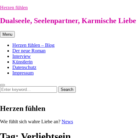
Skip
Herzen fühlen
to
content
Dualseele, Seelenpartner, Karmische Liebe
Menu
Herzen fühlen – Blog
Der neue Roman
Interview
Künstlerin
Datenschutz
Impressum
Search
Search
Search
for:
Herzen fühlen
Herzen
Wie fühlt sich wahre Liebe an?
News
fühlen
Tag:
Verliebtsein