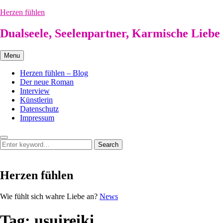
Skip
Herzen fühlen
to
content
Dualseele, Seelenpartner, Karmische Liebe
Menu
Herzen fühlen – Blog
Der neue Roman
Interview
Künstlerin
Datenschutz
Impressum
Search
Search
Search
for:
Herzen fühlen
Herzen
Wie fühlt sich wahre Liebe an?
News
fühlen
Tag:
usuireiki