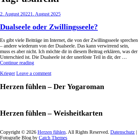
Posted
2. August 2022
1. August 2025
on
Dualseele oder Zwillingsseele?
Es gibt viele Beiträge im Internet, die von der Zwillingsseele sprechen
– andere wiederum von der Dualseele. Das kann verwirrend sein,
muss es aber nicht. Ich möchte dir in diesem Beitrag erklären, was der
Unterschied ist. Die Dualseele ist der unerlöste Teil in dir, der …
Dualseele
Continue reading
oder
by
Krieger
Leave a comment
Zwillingsseele?
Herzen fühlen – Der Yogaroman
Herzen fühlen – Weisheitkarten
Copyright © 2026
Herzen fühlen
. All Rights Reserved.
Datenschutz
|
Fotografie Blog by
Catch Themes