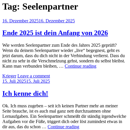
Tag:
Seelenpartner
Posted
16. Dezember 2025
16. Dezember 2025
on
Ende 2025 ist dein Anfang von 2026
Wie werden Seelenpartner zum Ende des Jahres 2025 geprüft?
Wenn du deinem Seelenpartner wieder „live“ begegnest, geht es
jetzt darum, dass du dich nicht in der Verbindung verlierst. Dass du
nicht zu sehr in die Verschmelzung gehst, sondern du selbst bleibst.
Ende
Kann man verbunden bleiben, …
Continue reading
2025
by
Krieger
Leave a comment
ist
Posted
15. Juli 2025
15. Juli 2025
dein
on
Anfang
von
Ich kenne dich!
2026
Ok. Ich muss zugeben – seit ich keinen Partner mehr an meiner
Seite brauche, ist es auch mal ganz nett durchzuatmen ohne
Lernaufgaben. Ein Seelenpartner schmeißt dir ständig irgendwelche
Aufgaben vor die Füße, triggert dich oder löst zumindest etwas in
Ich
dir aus, das du schon …
Continue reading