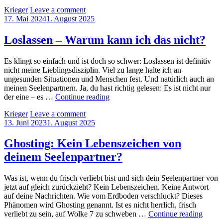
Kontrolle
by
Krieger
Leave a comment
Posted
17. Mai 2024
1. August 2025
on
Loslassen – Warum kann ich das nicht?
Es klingt so einfach und ist doch so schwer: Loslassen ist definitiv
nicht meine Lieblingsdisziplin. Viel zu lange halte ich an
ungesunden Situationen und Menschen fest. Und natürlich auch an
meinen Seelenpartnern. Ja, du hast richtig gelesen: Es ist nicht nur
Loslassen
der eine – es …
Continue reading
–
by
Krieger
Leave a comment
Warum
Posted
13. Juni 2023
1. August 2025
kann
on
ich
das
Ghosting: Kein Lebenszeichen von
nicht?
deinem Seelenpartner?
Was ist, wenn du frisch verliebt bist und sich dein Seelenpartner von
jetzt auf gleich zurückzieht? Kein Lebenszeichen. Keine Antwort
auf deine Nachrichten. Wie vom Erdboden verschluckt? Dieses
Phänomen wird Ghosting genannt. Ist es nicht herrlich, frisch
Ghosti
verliebt zu sein, auf Wolke 7 zu schweben …
Continue reading
Kein