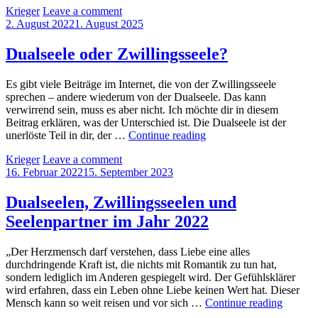
by
Krieger
Leave a comment
Leben
Posted
2. August 2022
1. August 2025
von
on
deine
Seelen
Dualseele oder Zwillingsseele?
Es gibt viele Beiträge im Internet, die von der Zwillingsseele
sprechen – andere wiederum von der Dualseele. Das kann
verwirrend sein, muss es aber nicht. Ich möchte dir in diesem
Beitrag erklären, was der Unterschied ist. Die Dualseele ist der
Dualseele
unerlöste Teil in dir, der …
Continue reading
oder
by
Krieger
Leave a comment
Zwillingsseele?
Posted
16. Februar 2022
15. September 2023
on
Dualseelen, Zwillingsseelen und
Seelenpartner im Jahr 2022
„Der Herzmensch darf verstehen, dass Liebe eine alles
durchdringende Kraft ist, die nichts mit Romantik zu tun hat,
sondern lediglich im Anderen gespiegelt wird. Der Gefühlsklärer
wird erfahren, dass ein Leben ohne Liebe keinen Wert hat. Dieser
Dualsee
Mensch kann so weit reisen und vor sich …
Continue reading
Zwillin