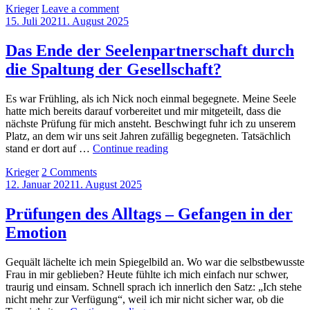
by
Krieger
Leave a comment
und
Posted
15. Juli 2021
1. August 2025
Seelenp
on
im
Jahr
Das Ende der Seelenpartnerschaft durch
2022
die Spaltung der Gesellschaft?
Es war Frühling, als ich Nick noch einmal begegnete. Meine Seele
hatte mich bereits darauf vorbereitet und mir mitgeteilt, dass die
nächste Prüfung für mich ansteht. Beschwingt fuhr ich zu unserem
Platz, an dem wir uns seit Jahren zufällig begegneten. Tatsächlich
Das
stand er dort auf …
Continue reading
Ende
by
Krieger
2 Comments
der
Posted
12. Januar 2021
1. August 2025
Seelenpartnerschaft
on
durch
die
Prüfungen des Alltags – Gefangen in der
Spaltung
Emotion
der
Gesellschaft?
Gequält lächelte ich mein Spiegelbild an. Wo war die selbstbewusste
Frau in mir geblieben? Heute fühlte ich mich einfach nur schwer,
traurig und einsam. Schnell sprach ich innerlich den Satz: „Ich stehe
nicht mehr zur Verfügung“, weil ich mir nicht sicher war, ob die