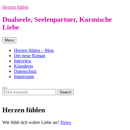
Skip
Herzen fühlen
to
content
Dualseele, Seelenpartner, Karmische
Liebe
Menu
Herzen fühlen – Blog
Der neue Roman
Interview
Künstlerin
Datenschutz
Impressum
Search
Search
Search
for:
Herzen fühlen
Herzen
Wie fühlt sich wahre Liebe an?
News
fühlen