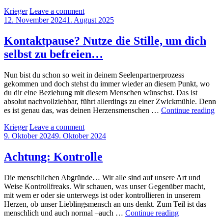
kenne
by
Krieger
Leave a comment
dich!
Posted
12. November 2024
1. August 2025
on
Kontaktpause? Nutze die Stille, um dich
selbst zu befreien…
Nun bist du schon so weit in deinem Seelenpartnerprozess
gekommen und doch stehst du immer wieder an diesem Punkt, wo
du dir eine Beziehung mit diesem Menschen wünschst. Das ist
absolut nachvollziehbar, führt allerdings zu einer Zwickmühle. Denn
K
es ist genau das, was deinen Herzensmenschen …
Continue reading
N
by
Krieger
Leave a comment
d
Posted
9. Oktober 2024
9. Oktober 2024
St
on
u
d
Achtung: Kontrolle
se
z
Die menschlichen Abgründe… Wir alle sind auf unsere Art und
b
Weise Kontrollfreaks. Wir schauen, was unser Gegenüber macht,
mit wem er oder sie unterwegs ist oder kontrollieren in unserem
Herzen, ob unser Lieblingsmensch an uns denkt. Zum Teil ist das
Achtung:
menschlich und auch normal –auch …
Continue reading