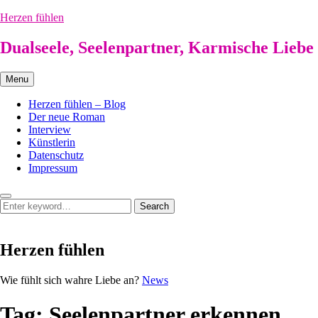
Skip
Herzen fühlen
to
content
Dualseele, Seelenpartner, Karmische Liebe
Menu
Herzen fühlen – Blog
Der neue Roman
Interview
Künstlerin
Datenschutz
Impressum
Search
Search
Search
for:
Herzen fühlen
Herzen
Wie fühlt sich wahre Liebe an?
News
fühlen
Tag:
Seelenpartner erkennen