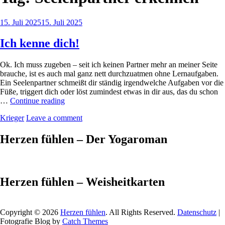
Posted
15. Juli 2025
15. Juli 2025
on
Ich kenne dich!
Ok. Ich muss zugeben – seit ich keinen Partner mehr an meiner Seite
brauche, ist es auch mal ganz nett durchzuatmen ohne Lernaufgaben.
Ein Seelenpartner schmeißt dir ständig irgendwelche Aufgaben vor die
Füße, triggert dich oder löst zumindest etwas in dir aus, das du schon
Ich
…
Continue reading
kenne
by
Krieger
Leave a comment
dich!
Herzen fühlen – Der Yogaroman
Herzen fühlen – Weisheitkarten
Copyright © 2026
Herzen fühlen
. All Rights Reserved.
Datenschutz
|
Fotografie Blog by
Catch Themes