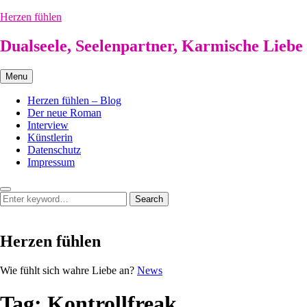
Skip
Herzen fühlen
to
content
Dualseele, Seelenpartner, Karmische Liebe
Menu
Herzen fühlen – Blog
Der neue Roman
Interview
Künstlerin
Datenschutz
Impressum
Search
Search
Search
for:
Herzen fühlen
Herzen
Wie fühlt sich wahre Liebe an?
News
fühlen
Tag:
Kontrollfreak