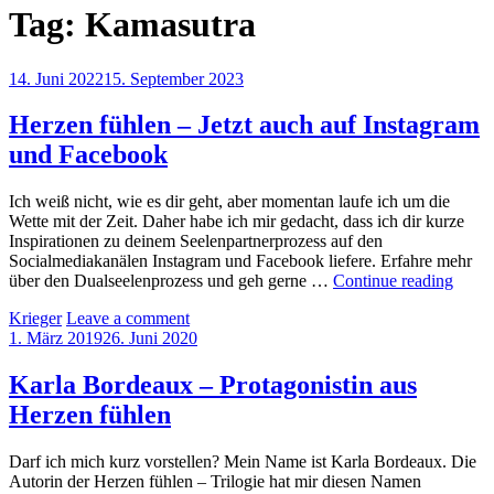
Tag:
Kamasutra
Posted
14. Juni 2022
15. September 2023
on
Herzen fühlen – Jetzt auch auf Instagram
und Facebook
Ich weiß nicht, wie es dir geht, aber momentan laufe ich um die
Wette mit der Zeit. Daher habe ich mir gedacht, dass ich dir kurze
Inspirationen zu deinem Seelenpartnerprozess auf den
Socialmediakanälen Instagram und Facebook liefere. Erfahre mehr
Herz
über den Dualseelenprozess und geh gerne …
Continue reading
fühle
by
Krieger
Leave a comment
–
Posted
1. März 2019
26. Juni 2020
Jetzt
on
auch
auf
Karla Bordeaux – Protagonistin aus
Insta
Herzen fühlen
und
Face
Darf ich mich kurz vorstellen? Mein Name ist Karla Bordeaux. Die
Autorin der Herzen fühlen – Trilogie hat mir diesen Namen