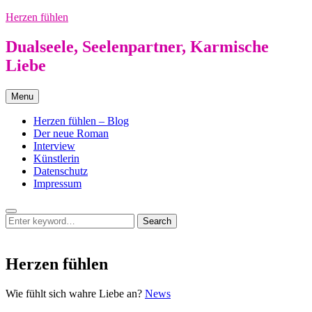
Skip
Herzen fühlen
to
content
Dualseele, Seelenpartner, Karmische
Liebe
Menu
Herzen fühlen – Blog
Der neue Roman
Interview
Künstlerin
Datenschutz
Impressum
Search
Search
Search
for:
Herzen fühlen
Herzen
Wie fühlt sich wahre Liebe an?
News
fühlen