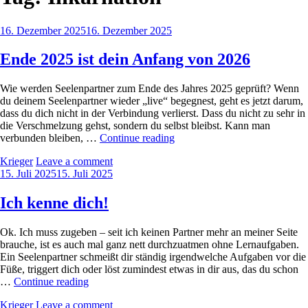
Posted
16. Dezember 2025
16. Dezember 2025
on
Ende 2025 ist dein Anfang von 2026
Wie werden Seelenpartner zum Ende des Jahres 2025 geprüft? Wenn
du deinem Seelenpartner wieder „live“ begegnest, geht es jetzt darum,
dass du dich nicht in der Verbindung verlierst. Dass du nicht zu sehr in
die Verschmelzung gehst, sondern du selbst bleibst. Kann man
Ende
verbunden bleiben, …
Continue reading
2025
by
Krieger
Leave a comment
ist
Posted
15. Juli 2025
15. Juli 2025
dein
on
Anfang
von
Ich kenne dich!
2026
Ok. Ich muss zugeben – seit ich keinen Partner mehr an meiner Seite
brauche, ist es auch mal ganz nett durchzuatmen ohne Lernaufgaben.
Ein Seelenpartner schmeißt dir ständig irgendwelche Aufgaben vor die
Füße, triggert dich oder löst zumindest etwas in dir aus, das du schon
Ich
…
Continue reading
kenne
by
Krieger
Leave a comment
dich!