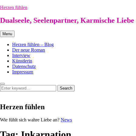
Skip
Herzen fühlen
to
content
Dualseele, Seelenpartner, Karmische Liebe
Menu
Herzen fühlen – Blog
Der neue Roman
Interview
Künstlerin
Datenschutz
Impressum
Search
Search
Search
for:
Herzen fühlen
Herzen
Wie fühlt sich wahre Liebe an?
News
fühlen
Tag:
Inkarnation