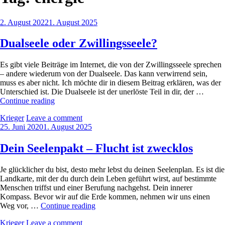
Posted
2. August 2022
1. August 2025
on
Dualseele oder Zwillingsseele?
Es gibt viele Beiträge im Internet, die von der Zwillingsseele sprechen
– andere wiederum von der Dualseele. Das kann verwirrend sein,
muss es aber nicht. Ich möchte dir in diesem Beitrag erklären, was der
Unterschied ist. Die Dualseele ist der unerlöste Teil in dir, der …
Dualseele
Continue reading
oder
by
Krieger
Leave a comment
Zwillingsseele?
Posted
25. Juni 2020
1. August 2025
on
Dein Seelenpakt – Flucht ist zwecklos
Je glücklicher du bist, desto mehr lebst du deinen Seelenplan. Es ist die
Landkarte, mit der du durch dein Leben geführt wirst, auf bestimmte
Menschen triffst und einer Berufung nachgehst. Dein innerer
Kompass. Bevor wir auf die Erde kommen, nehmen wir uns einen
Dein
Weg vor, …
Continue reading
Seelenpakt
by
Krieger
Leave a comment
–