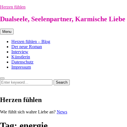
Skip
Herzen fühlen
to
content
Dualseele, Seelenpartner, Karmische Liebe
Menu
Herzen fühlen – Blog
Der neue Roman
Interview
Künstlerin
Datenschutz
Impressum
Search
Search
Search
for:
Herzen fühlen
Herzen
Wie fühlt sich wahre Liebe an?
News
fühlen
Tag:
energie