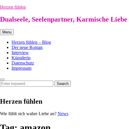
Skip
Herzen fühlen
to
content
Dualseele, Seelenpartner, Karmische Liebe
Menu
Herzen fühlen – Blog
Der neue Roman
Interview
Künstlerin
Datenschutz
Impressum
Search
Search
Search
for:
Herzen fühlen
Herzen
Wie fühlt sich wahre Liebe an?
News
fühlen
Tag:
amazon