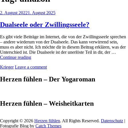
Posted
2. August 2022
1. August 2025
on
Dualseele oder Zwillingsseele?
Es gibt viele Beiträge im Internet, die von der Zwillingsseele sprechen
– andere wiederum von der Dualseele. Das kann verwirrend sein,
muss es aber nicht. Ich möchte dir in diesem Beitrag erklären, was der
Unterschied ist. Die Dualseele ist der unerlöste Teil in dir, der …
Dualseele
Continue reading
oder
by
Krieger
Leave a comment
Zwillingsseele?
Herzen fühlen – Der Yogaroman
Herzen fühlen – Weisheitkarten
Copyright © 2026
Herzen fühlen
. All Rights Reserved.
Datenschutz
|
Fotografie Blog by
Catch Themes