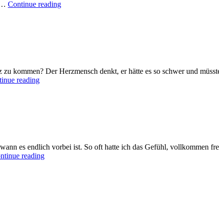
Prüfungen
t …
Continue reading
des
Alltags
–
Gefangen
in
der
Emotion
rz zu kommen? Der Herzmensch denkt, er hätte es so schwer und müsste 
Der
inue reading
Gefühlsklärer
kommt
in
sein
Herz!
wann es endlich vorbei ist. So oft hatte ich das Gefühl, vollkommen fr
Dualseelenprozess
ntinue reading
–
Plötzlich
bist
du
frei!