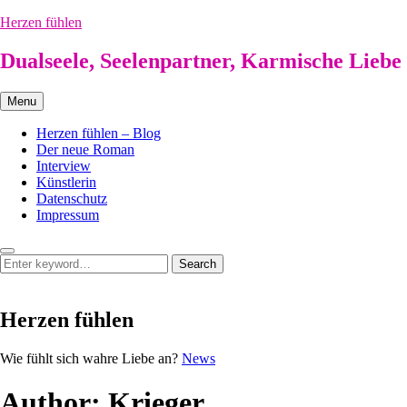
Skip
Herzen fühlen
to
content
Dualseele, Seelenpartner, Karmische Liebe
Menu
Herzen fühlen – Blog
Der neue Roman
Interview
Künstlerin
Datenschutz
Impressum
Search
Search
Search
for:
Herzen fühlen
Herzen
Wie fühlt sich wahre Liebe an?
News
fühlen
Author:
Krieger