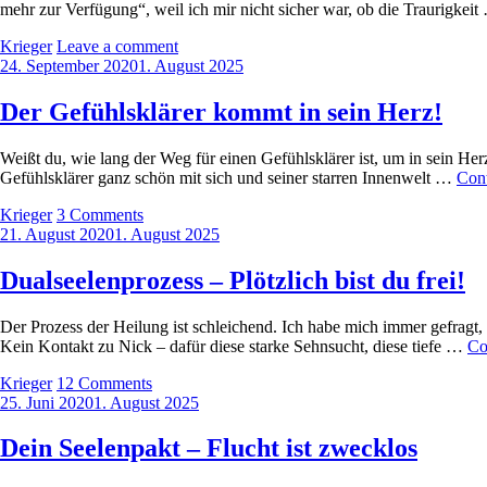
mehr zur Verfügung“, weil ich mir nicht sicher war, ob die Traurigkei
by
Krieger
Leave a comment
Posted
24. September 2020
1. August 2025
on
Der Gefühlsklärer kommt in sein Herz!
Weißt du, wie lang der Weg für einen Gefühlsklärer ist, um in sein He
Gefühlsklärer ganz schön mit sich und seiner starren Innenwelt …
Cont
by
Krieger
3 Comments
Posted
21. August 2020
1. August 2025
on
Dualseelenprozess – Plötzlich bist du frei!
Der Prozess der Heilung ist schleichend. Ich habe mich immer gefragt, 
Kein Kontakt zu Nick – dafür diese starke Sehnsucht, diese tiefe …
Co
by
Krieger
12 Comments
Posted
25. Juni 2020
1. August 2025
on
Dein Seelenpakt – Flucht ist zwecklos