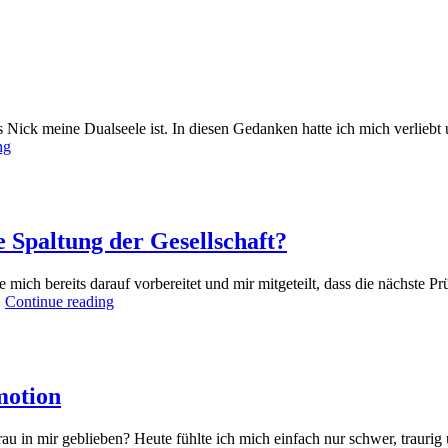
ass Nick meine Dualseele ist. In diesen Gedanken hatte ich mich verlie
Dualität
ng
löst
sich
auf
der
Herzebene
 Spaltung der Gesellschaft?
auf
 mich bereits darauf vorbereitet und mir mitgeteilt, dass die nächste P
Das
…
Continue reading
Ende
der
Seelenpartnerschaft
durch
die
motion
Spaltung
der
u in mir geblieben? Heute fühlte ich mich einfach nur schwer, traurig u
Gesellschaft?