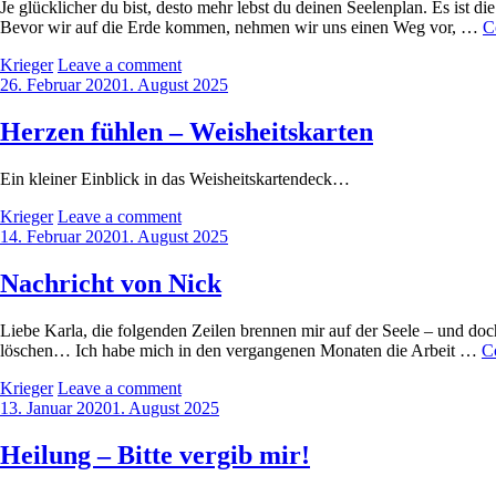
Je glücklicher du bist, desto mehr lebst du deinen Seelenplan. Es ist 
Bevor wir auf die Erde kommen, nehmen wir uns einen Weg vor, …
C
by
Krieger
Leave a comment
Posted
26. Februar 2020
1. August 2025
on
Herzen fühlen – Weisheitskarten
Ein kleiner Einblick in das Weisheitskartendeck…
by
Krieger
Leave a comment
Posted
14. Februar 2020
1. August 2025
on
Nachricht von Nick
Liebe Karla, die folgenden Zeilen brennen mir auf der Seele – und doch
löschen… Ich habe mich in den vergangenen Monaten die Arbeit …
C
by
Krieger
Leave a comment
Posted
13. Januar 2020
1. August 2025
on
Heilung – Bitte vergib mir!