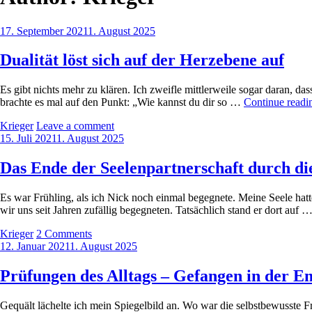
Posted
17. September 2021
1. August 2025
on
Dualität löst sich auf der Herzebene auf
Es gibt nichts mehr zu klären. Ich zweifle mittlerweile sogar daran, d
brachte es mal auf den Punkt: „Wie kannst du dir so …
Continue readi
by
Krieger
Leave a comment
Posted
15. Juli 2021
1. August 2025
on
Das Ende der Seelenpartnerschaft durch die
Es war Frühling, als ich Nick noch einmal begegnete. Meine Seele hatte
wir uns seit Jahren zufällig begegneten. Tatsächlich stand er dort auf 
by
Krieger
2 Comments
Posted
12. Januar 2021
1. August 2025
on
Prüfungen des Alltags – Gefangen in der E
Gequält lächelte ich mein Spiegelbild an. Wo war die selbstbewusste Fra