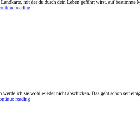
die Landkarte, mit der du durch dein Leben geführt wirst, auf bestimmt
Dein
ontinue reading
Seelenpakt
–
Flucht
ist
zwecklos
 werde ich sie wohl wieder nicht abschicken. Das geht schon seit einig
Nachricht
ontinue reading
von
Nick