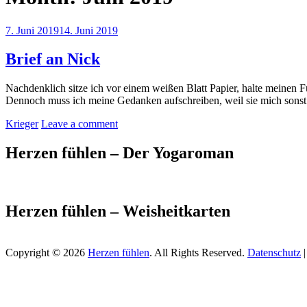
Posted
7. Juni 2019
14. Juni 2019
on
Brief an Nick
Nachdenklich sitze ich vor einem weißen Blatt Papier, halte meinen Fü
Dennoch muss ich meine Gedanken aufschreiben, weil sie mich son
by
Krieger
Leave a comment
Herzen fühlen – Der Yogaroman
Herzen fühlen – Weisheitkarten
Copyright © 2026
Herzen fühlen
. All Rights Reserved.
Datenschutz
|
Scroll
Up