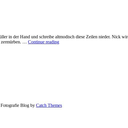
ller in der Hand und schreibe altmodisch diese Zeilen nieder. Nick wir
Brief
st zermürben. …
Continue reading
an
Nick
 Fotografie Blog by
Catch Themes