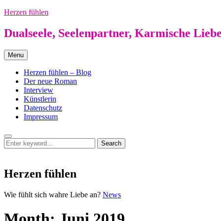
Skip
Herzen fühlen
to
content
Dualseele, Seelenpartner, Karmische Lieb
Menu
Herzen fühlen – Blog
Der neue Roman
Interview
Künstlerin
Datenschutz
Impressum
Search
Search
Search
for:
Herzen fühlen
Herzen
Wie fühlt sich wahre Liebe an?
News
fühlen
Month:
Juni 2019