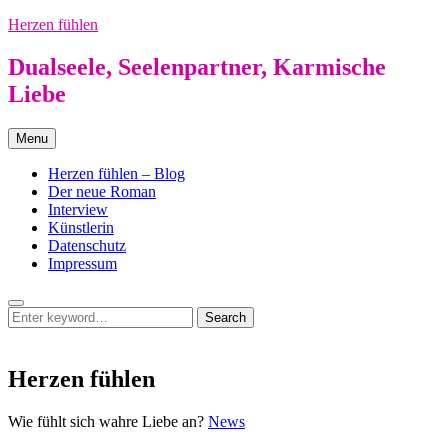
Skip
Herzen fühlen
to
content
Dualseele, Seelenpartner, Karmische
Liebe
Menu
Herzen fühlen – Blog
Der neue Roman
Interview
Künstlerin
Datenschutz
Impressum
Search
Search
Search
for:
Herzen fühlen
Herzen
Wie fühlt sich wahre Liebe an?
News
fühlen