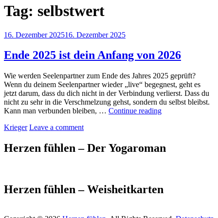
Tag:
selbstwert
Posted
16. Dezember 2025
16. Dezember 2025
on
Ende 2025 ist dein Anfang von 2026
Wie werden Seelenpartner zum Ende des Jahres 2025 geprüft?
Wenn du deinem Seelenpartner wieder „live“ begegnest, geht es
jetzt darum, dass du dich nicht in der Verbindung verlierst. Dass du
nicht zu sehr in die Verschmelzung gehst, sondern du selbst bleibst.
Ende
Kann man verbunden bleiben, …
Continue reading
2025
by
Krieger
Leave a comment
ist
dein
Anfang
Herzen fühlen – Der Yogaroman
von
2026
Herzen fühlen – Weisheitkarten